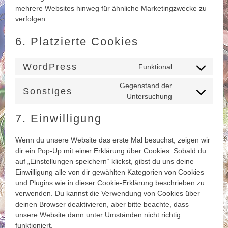
mehrere Websites hinweg für ähnliche Marketingzwecke zu
verfolgen.
6. Platzierte Cookies
WordPress
Funktional
Consent
to
Gegenstand der
Sonstiges
service
Consent
Untersuchung
wordpress
to
7. Einwilligung
service
sonstiges
Wenn du unsere Website das erste Mal besuchst, zeigen wir
dir ein Pop-Up mit einer Erklärung über Cookies. Sobald du
auf „Einstellungen speichern“ klickst, gibst du uns deine
Einwilligung alle von dir gewählten Kategorien von Cookies
und Plugins wie in dieser Cookie-Erklärung beschrieben zu
verwenden. Du kannst die Verwendung von Cookies über
deinen Browser deaktivieren, aber bitte beachte, dass
unsere Website dann unter Umständen nicht richtig
funktioniert.